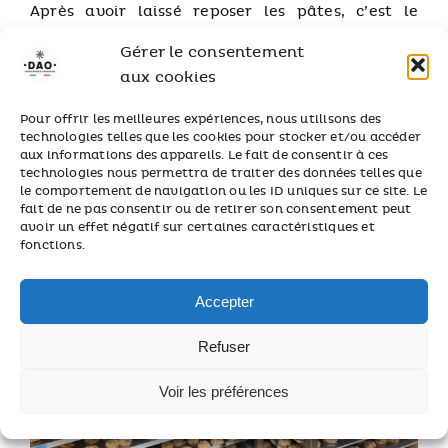
Après avoir laissé reposer les pâtes, c’est le
moment de la mise en forme. La pâte des
Gérer le consentement
crackers est laminée puis découpée. Pour les
aux cookies
pâtes sablées, les biscuits sont obtenus après
passage dans une rotative qui donne la forme
Pour offrir les meilleures expériences, nous utilisons des
caractéristique aux biscuits en fonction des
technologies telles que les cookies pour stocker et/ou accéder
moules utilisés.
aux informations des appareils. Le fait de consentir à ces
technologies nous permettra de traiter des données telles que
le comportement de navigation ou les ID uniques sur ce site. Le
fait de ne pas consentir ou de retirer son consentement peut
avoir un effet négatif sur certaines caractéristiques et
fonctions.
Accepter
Refuser
Voir les préférences