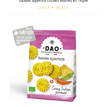
Sablés Apéritif Olives Noires et Thym
PRODUIT
Plage
2,90
€
–
38,25
€
de
prix :
2,90 €
à
38,25 €
CE
CHOIX DES OPTIONS
PRODUIT
A
PLUSIEURS
VARIATIONS.
LES
OPTIONS
PEUVENT
ÊTRE
CHOISIES
SUR