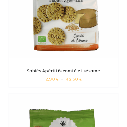
CE
CHOIX DES OPTIONS
PRODUIT
A
PLUSIEURS
VARIATIONS.
LES
OPTIONS
PEUVENT
ÊTRE
CHOISIES
SUR
LA
PAGE
DU
Sablés Apéritifs comté et sésame
PRODUIT
Plage
2,90
€
–
42,50
€
de
prix :
2,90 €
à
42,50 €