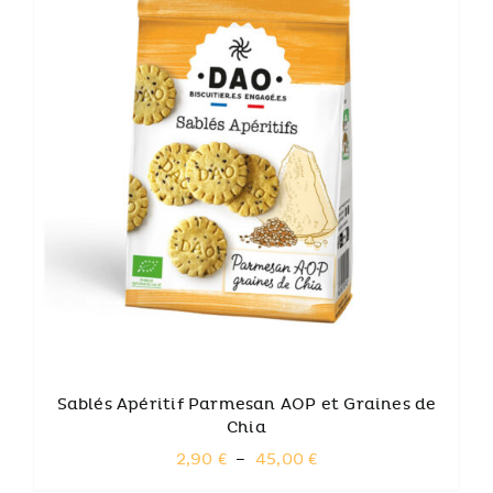
40,00 €
CE
CHOIX DES OPTIONS
PRODUIT
A
PLUSIEURS
VARIATIONS.
LES
OPTIONS
PEUVENT
ÊTRE
CHOISIES
SUR
LA
PAGE
DU
Sablés Apéritif Parmesan AOP et Graines de
PRODUIT
Chia
Plage
2,90
€
–
45,00
€
de