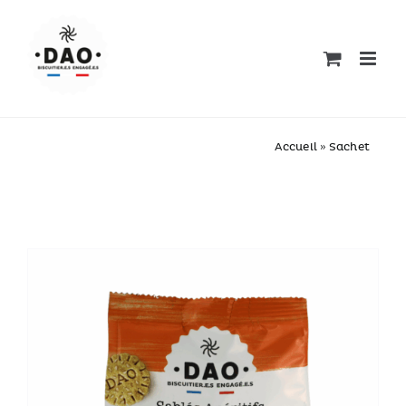
Passer
au
contenu
Accueil
»
Sachet