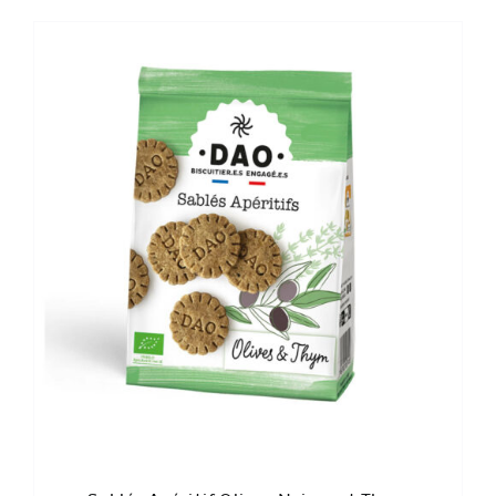
prix :
2,90 €
à
45,00 €
Note
5.00
CE
CHOIX DES OPTIONS
sur 5
PRODUIT
A
PLUSIEURS
VARIATIONS.
LES
OPTIONS
PEUVENT
ÊTRE
CHOISIES
SUR
LA
PAGE
DU