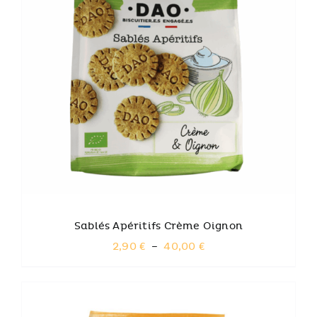
CE
CHOIX DES OPTIONS
PRODUIT
A
PLUSIEURS
VARIATIONS.
LES
OPTIONS
PEUVENT
ÊTRE
CHOISIES
SUR
LA
PAGE
DU
PRODUIT
Sablés Apéritifs Crème Oignon
Plage
2,90
€
–
40,00
€
de
prix :
2,90 €
à