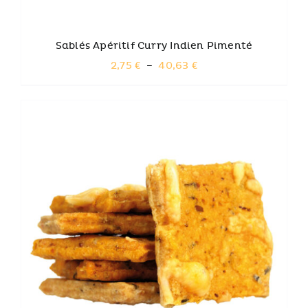
LA
PAGE
DU
Sablés Apéritif Curry Indien Pimenté
PRODUIT
Plage
2,75
€
–
40,63
€
de
prix :
2,75 €
à
40,63 €
AJOUTER AU PANIER