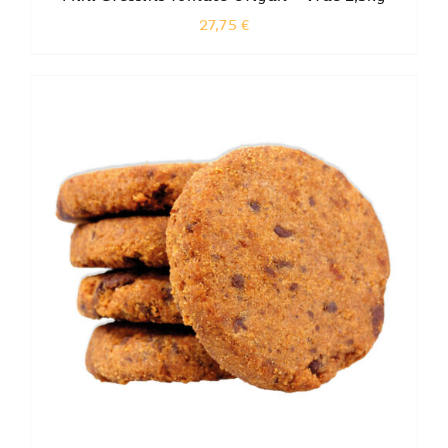
27,75
€
CE
CHOIX DES OPTIONS
PRODUIT
A
PLUSIEURS
VARIATIONS.
LES
OPTIONS
PEUVENT
ÊTRE
CHOISIES
SUR